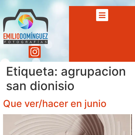
Etiqueta:
agrupacion
san dionisio
Que ver/hacer en junio