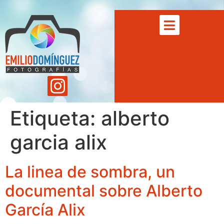
Etiqueta:
alberto
garcia alix
La linea de sombra, un
documental sobre Alberto
García Alix