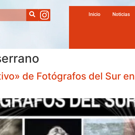
Inicio
Noticias
serrano
tivo» de Fotógrafos del Sur e