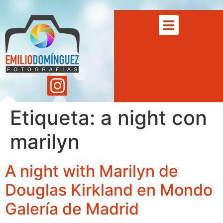
Etiqueta:
a night con
marilyn
A night with Marilyn de
Douglas Kirkland en Mondo
Galería de Madrid