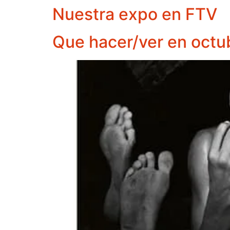
Nuestra expo en FTV
Que hacer/ver en octu