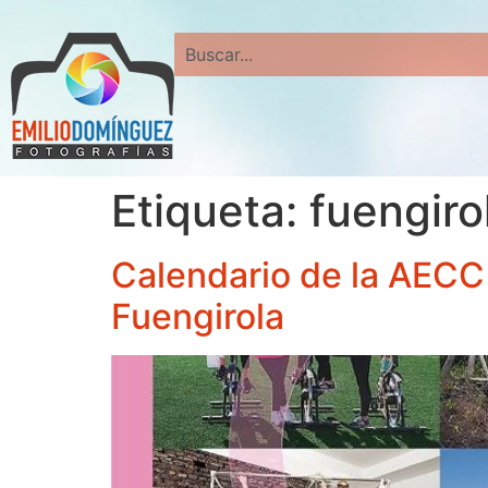
Search
Etiqueta:
fuengiro
Calendario de la AECC
Fuengirola