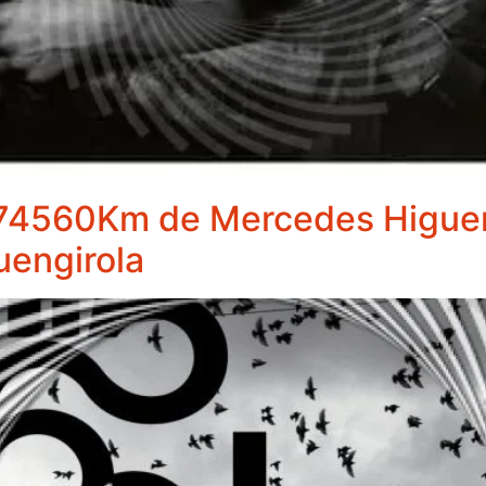
o 74560Km de Mercedes Higuer
uengirola