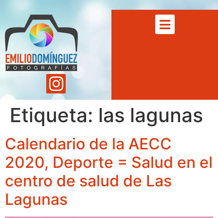
Etiqueta:
las lagunas
Calendario de la AECC
2020, Deporte = Salud en el
centro de salud de Las
Lagunas