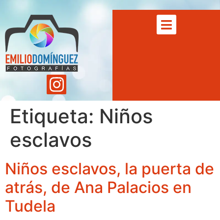
Etiqueta:
Niños
esclavos
Niños esclavos, la puerta de
atrás, de Ana Palacios en
Tudela