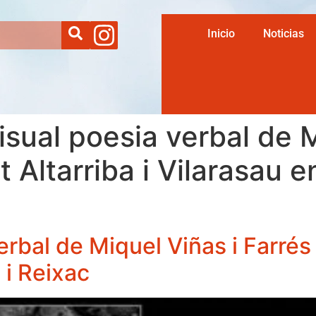
Inicio
Noticias
isual poesia verbal de M
 Altarriba i Vilarasau 
erbal de Miquel Viñas i Farrés 
 i Reixac