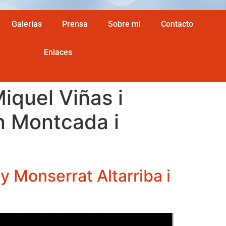
Galerias
Prensa
Sobre mi
Contacto
Enlaces
iquel Viñas i
en Montcada i
y Monserrat Altarriba i