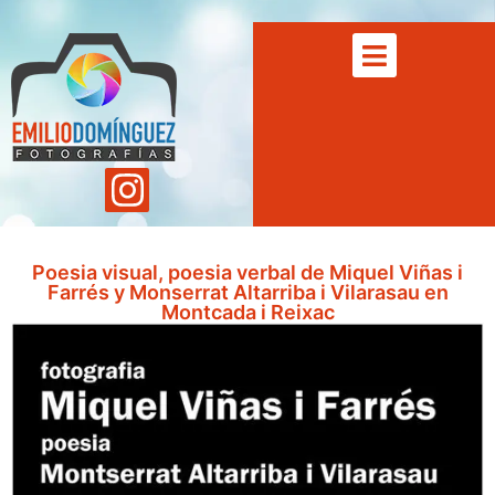
Poesia visual, poesia verbal de Miquel Viñas i
Farrés y Monserrat Altarriba i Vilarasau en
Montcada i Reixac