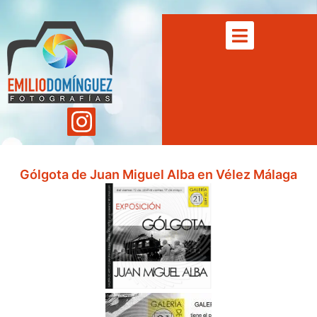
Gólgota de Juan Miguel Alba en Vélez Málaga