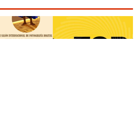
VER / HACER EN
PhotoEspaña2026
OCTUBRE