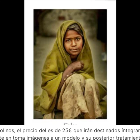
olinos, el precio del es de 25€ que irán destinados íntegr
iste en toma imágenes a un modelo y su posterior tratamie