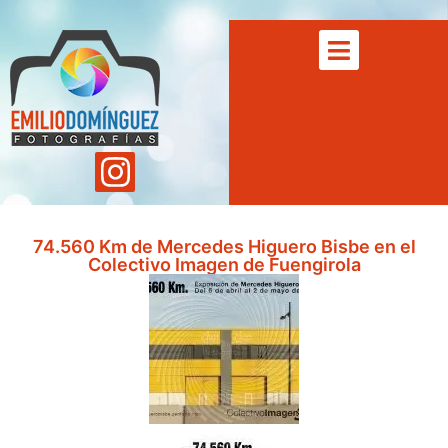
74.560 Km de Mercedes Higuero Bisbe en el
Colectivo Imagen de Fuengirola