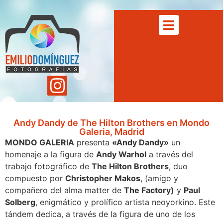
Andy Dandy de The Hilton Brothers en Mondo
Galeria, Madrid
MONDO GALERIA
presenta
«Andy Dandy»
un
homenaje a la figura de
Andy Warhol
a través del
trabajo fotográfico de
The Hilton Brothers
, duo
compuesto por
Christopher Makos
, (amigo y
compañero del alma matter de
The Factory)
y
Paul
Solberg
, enigmático y prolífico artista neoyorkino. Este
tándem dedica, a través de la figura de uno de los