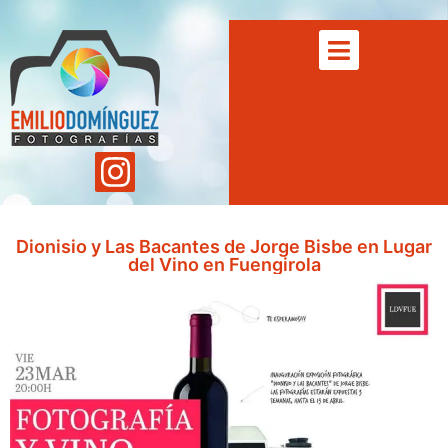
Dionisio y Las Bacantes de Jorge Bisbe en Lugar
del Vino en Fuengirola