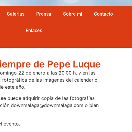
Galerias
Prensa
Sobre mi
Contacto
Enlaces
siempre de Pepe Luque
domingo 22 de enero a las 20:00 h. y en las
 fotográfica de las imágenes del calendario
e este año.
ee puede adquirir copia de las fotografías
asociación downmalaga@downmalaga.com o bien
el evento.