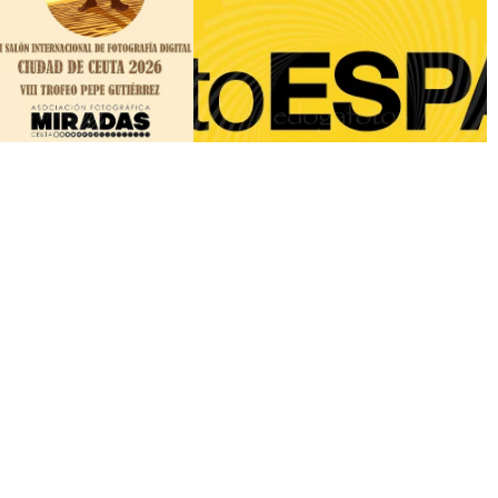
VER / HACER EN
PhotoEspaña2026
OCTUBRE