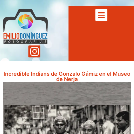
Incredible Indians de Gonzalo Gámiz en el Museo
de Nerja