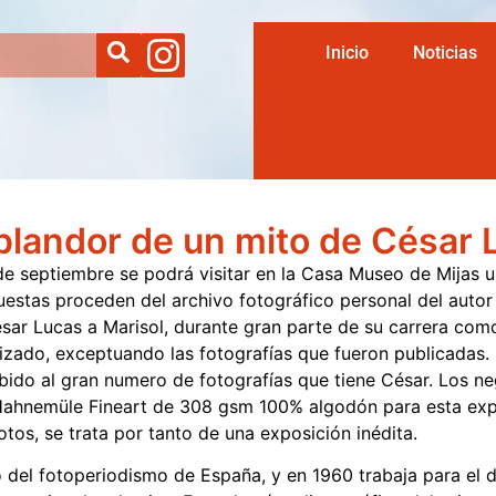
Inicio
Noticias
splandor de un mito de César 
 de septiembre se podrá visitar en la Casa Museo de Mijas u
puestas proceden del archivo fotográfico personal del auto
ésar Lucas a Marisol, durante gran parte de su carrera como 
izado, exceptuando las fotografías que fueron publicadas.
ido al gran numero de fotografías que tiene César. Los ne
Hahnemüle Fineart de 308 gsm 100% algodón para esta expo
tos, se trata por tanto de una exposición inédita.
del fotoperiodismo de España, y en 1960 trabaja para el d